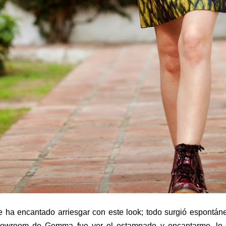
 ha encantado arriesgar con este look; todo surgió espontá
owroom de Gemma fue ver el estampado y encantarme, lo o