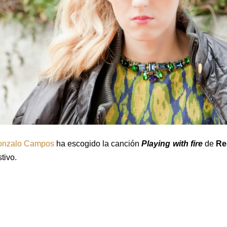
onzalo Campos
ha escogido la canción
Playing with fire
de
Re
stivo.