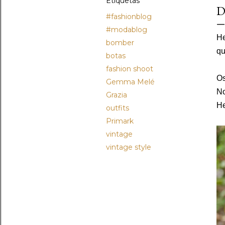
Etiquetas
D
#fashionblog
#modablog
He
bomber
qu
botas
fashion shoot
Os
Gemma Melé
No
Grazia
He
outfits
Primark
vintage
vintage style