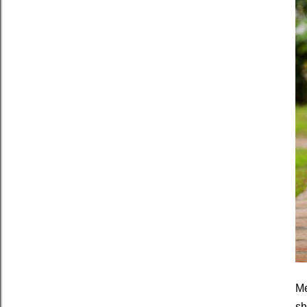
Me
sh