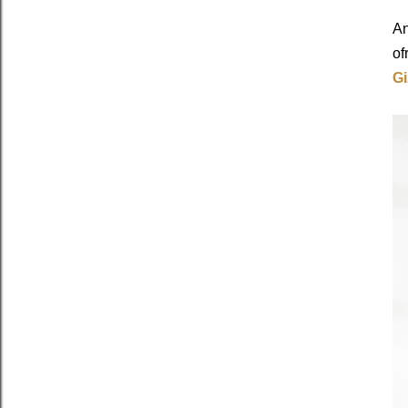
An
of
Gi