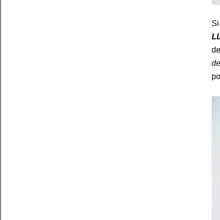
Si
LL
de
d
po