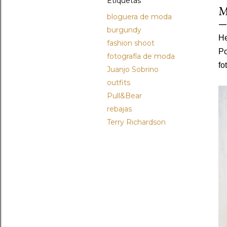
Etiquetas
M
bloguera de moda
burgundy
He
fashion shoot
Po
fotografía de moda
fo
Juanjo Sobrino
outfits
Pull&Bear
rebajas
Terry Richardson