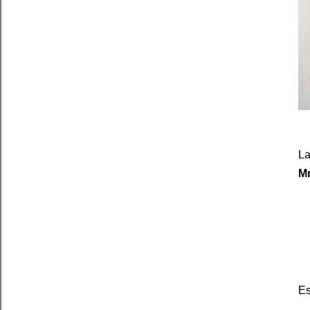
La
M
Es